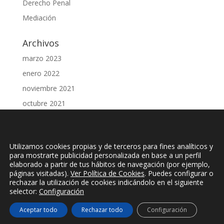
Derecho Penal
Mediación
Archivos
marzo 2023
enero 2022
noviembre 2021
octubre 2021
julio 2021
junio 2021
Utilizamos cookies propias y de terceros para fines analíticos y
abril 2021
para mostrarte publicidad personalizada en base a un perfil
marzo 2021
elaborado a partir de tus hábitos de navegación (por ejemplo,
páginas visitadas).
Ver Política de Cookies
. Puedes configurar o
febrero 2021
rechazar la utilización de cookies indicándolo en el siguiente
selector:
Configuración
Aceptar todo
Rechazar todo
Configuración