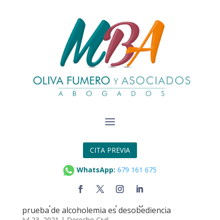
CITA PREVIA
WhatsApp:
679 161 675
El TS desautoriza a la Audiencia de Barcelona y
aclara que no someterse por segunda vez a la
prueba de alcoholemia es desobediencia
Jul 23, 2021
|
Derecho Civil