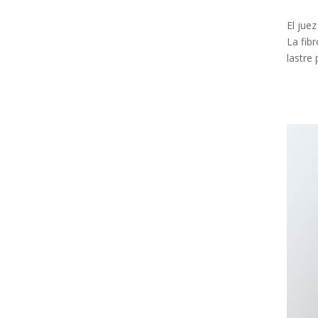
El jue
La fib
lastre