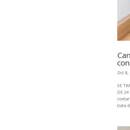
Can
con
Oct 8,
SE TR
DE 24 
contar
trata d