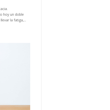
acia.
do hoy un doble
evar la fatiga,...