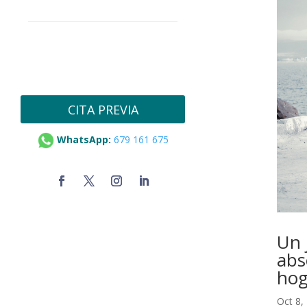
CITA PREVIA
WhatsApp:
679 161 675
Un 
abs
hog
Oct 8,