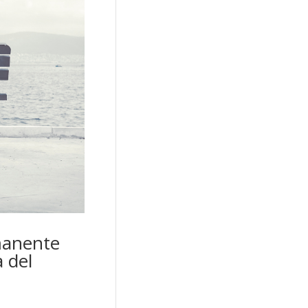
manente
 del