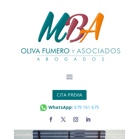
Un juzgado reconoce la
incapacidad permanente
absoluta por fibromialgia
a una empleada del
hogar
Oct 8, 2021
|
Derecho Civil
,
Derecho de Familia
,
Derecho Laboral
CITA PREVIA
WhatsApp:
679 161 675