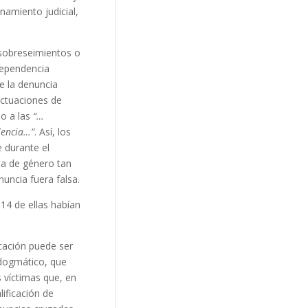
amiento judicial,
 sobreseimientos o
dependencia
e la denuncia
actuaciones de
do a las
“…
olencia…”
. Así, los
e durante el
ia de género tan
uncia fuera falsa.
14 de ellas habían
icación puede ser
 dogmático, que
s víctimas que, en
lificación de