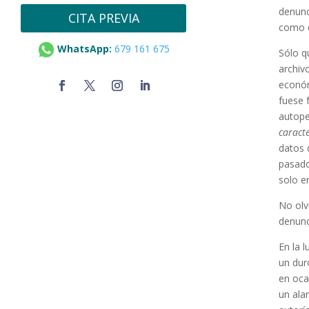
denunc
CITA PREVIA
como de
WhatsApp:
679 161 675
Sólo q
archiv
económ
fuese 
autope
caracte
datos 
pasado
solo e
No olv
denunc
En la 
un dur
en oca
un ala