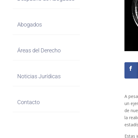
Abogados
Áreas del Derecho
Noticias Jurídicas
A pesa
Contacto
un eje
de nue
la rea
estadís
Estas 