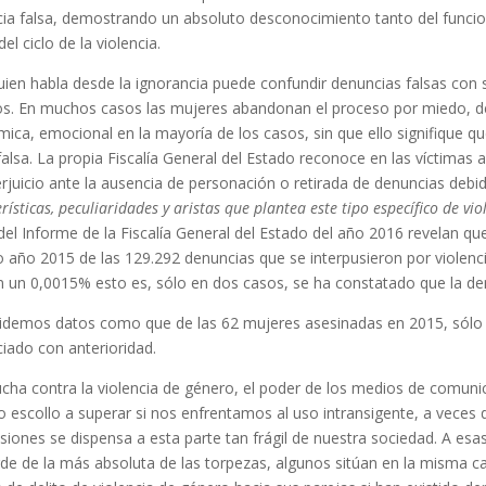
ia falsa, demostrando un absoluto desconocimiento tanto del funcion
l ciclo de la violencia.
uien habla desde la ignorancia puede confundir denuncias falsas con
os. En muchos casos las mujeres abandonan el proceso por miedo, 
ica, emocional en la mayoría de los casos, sin que ello signifique qu
falsa. La propia Fiscalía General del Estado reconoce en las víctimas 
rjuicio ante la ausencia de personación o retirada de denuncias debi
rísticas, peculiaridades y aristas que plantea este tipo específico de vi
del Informe de la Fiscalía General del Estado del año 2016 revelan qu
 año 2015 de las 129.292 denuncias que se interpusieron por violenc
n un 0,0015% esto es, sólo en dos casos, se ha constatado que la den
idemos datos como que de las 62 mujeres asesinadas en 2015, sólo 
iado con anterioridad.
lucha contra la violencia de género, el poder de los medios de comun
o escollo a superar si nos enfrentamos al uso intransigente, a veces
siones se dispensa a esta parte tan frágil de nuestra sociedad. A esa
rde de la más absoluta de las torpezas, algunos sitúan en la misma ca