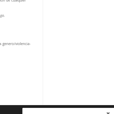
ción de cualquier
ugo.
a-genero/violencia-