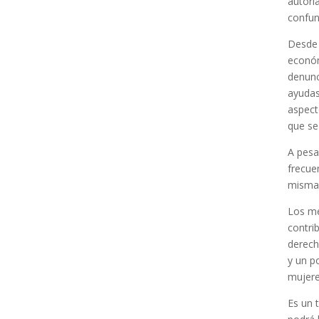
autorí
confun
Desde 
económ
denunc
ayudas
aspect
que se
A pesa
frecuen
misma,
Los me
contri
derech
y un p
mujere
Es un 