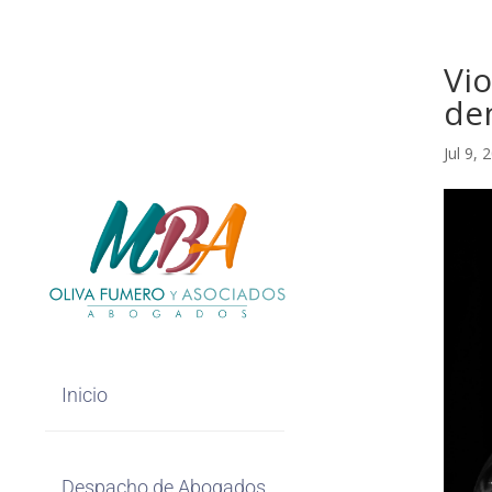
Vio
de
Jul 9, 
Inicio
Despacho de Abogados