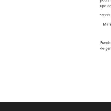
podrá 
tipo d
“Nada 
Marib
Fuente
de-gen