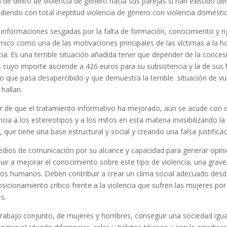
a de delito de violencia de género hacia sus parejas si han existido d
diendo con total ineptitud violencia de género con violencia doméstic
informaciones sesgadas por la falta de formación, conocimiento y rig
ico como una de las motivaciones principales de las víctimas a la ho
ia. Es una terrible situación añadida tener que depender de la conce
 cuyo importe asciende a 426 euros para su subsistencia y la de sus h
o que pasa desapercibido y que demuestra la terrible situación de vul
 hallan.
r de que el tratamiento informativo ha mejorado, aún se acude con
cia a los estereotipos y a los mitos en esta materia invisibilizando la 
 que tiene una base estructural y social y creando una falsa justificac
dios de comunicación por su alcance y capacidad para generar opin
buir a mejorar el conocimiento sobre este tipo de violencia, una grave
os humanos. Deben contribuir a crear un clima social adecuado desd
osicionamiento crítico frente a la violencia que sufren las mujeres por
s.
trabajo conjunto, de mujeres y hombres, conseguir una sociedad igual