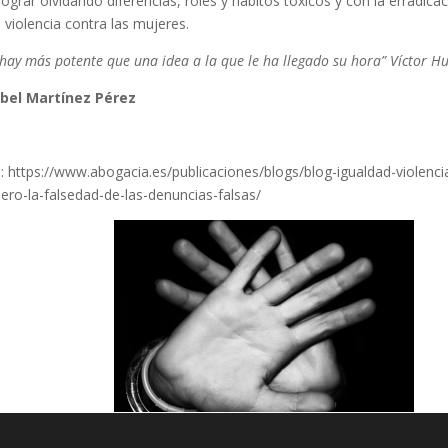
lograr olvidando diferencias, roles y hábitos tóxicos y con la erradica
e violencia contra las mujeres.
hay más potente que una idea a la que le ha llegado su hora” Víctor H
el Martínez Pérez
: https://www.abogacia.es/publicaciones/blogs/blog-igualdad-violenci
ero-la-falsedad-de-las-denuncias-falsas/