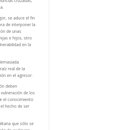
enuncias cruzadas,
a.
or, se aduce el fin
ra de interponer la
sión de unas
ijas e hijos, otro
nerabilidad en la
 demasiada
raíz real de la
ión en el agresor.
ión deben
 vulneración de los
e el conocimiento
 el hecho de ser
itaria que sólo se